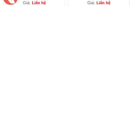
Giá:
Giá:
Liên hệ
Liên hệ
Bản lề CL201-9 - Shengjiu
Bản lề CL135-4 - Shengjiu
Giá:
Giá:
Liên hệ
Liên hệ