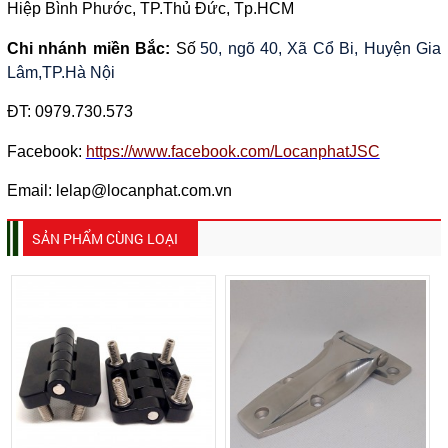
Hiệp Bình Phước, TP.Thủ Đức, Tp.HCM
Chi nhánh miền Bắc:
Số
50, ngõ 40, Xã Cổ Bi, Huyện Gia
Lâm,TP.Hà Nội
ĐT:
0979.730.573
Facebook:
https://www.facebook.com/LocanphatJSC
Email: lelap@locanphat.com.vn
SẢN PHẨM CÙNG LOẠI