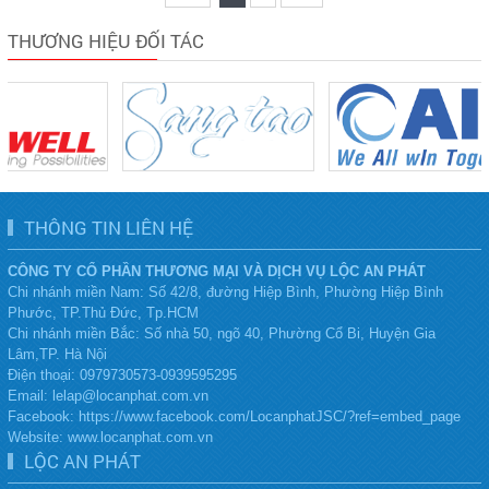
THƯƠNG HIỆU ĐỐI TÁC
THÔNG TIN LIÊN HỆ
CÔNG TY CỔ PHẦN THƯƠNG MẠI VÀ DỊCH VỤ LỘC AN PHÁT
Chi nhánh miền Nam: Số 42/8, đường Hiệp Bình, Phường Hiệp Bình
Phước, TP.Thủ Đức, Tp.HCM
Chi nhánh miền Bắc:
Số nhà 50, ngõ 40, Phường Cổ Bi, Huyện Gia
Lâm,TP. Hà Nội
Điện thoại:
0979730573-0939595295
Email: lelap@locanphat.com.vn
Facebook: https://www.facebook.com/LocanphatJSC/?ref=embed_page
Website: www.locanphat.com.vn
LỘC AN PHÁT