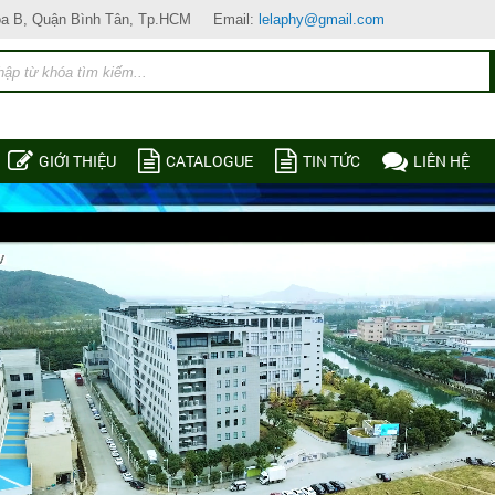
òa B, Quận Bình Tân, Tp.HCM
Email:
lelaphy@gmail.com
GIỚI THIỆU
CATALOGUE
TIN TỨC
LIÊN HỆ