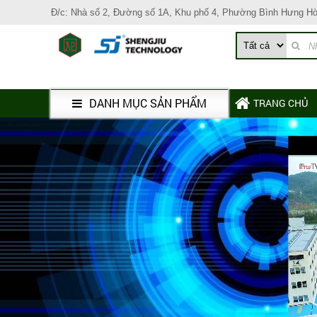
Đ/c: Nhà số 2, Đường số 1A, Khu phố 4, Phường Bình Hưng H
DANH MỤC SẢN PHẨM
TRANG CHỦ