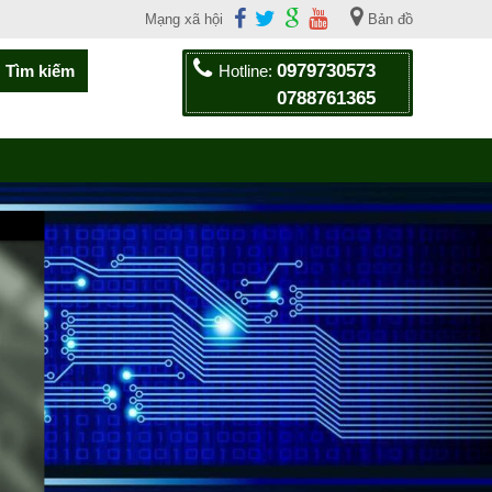
Mạng xã hội
Bản đồ
0979730573
Hotline:
0788761365