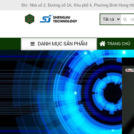
Đ/c: Nhà số 2, Đường số 1A, Khu phố 4, Phường Bình Hưng H
DANH MỤC SẢN PHẨM
TRANG CHỦ