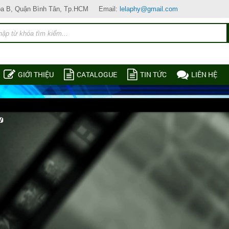
òa B, Quận Bình Tân, Tp.HCM
Email:
lelaphy@gmail.com
GIỚI THIỆU
CATALOGUE
TIN TỨC
LIÊN HỆ