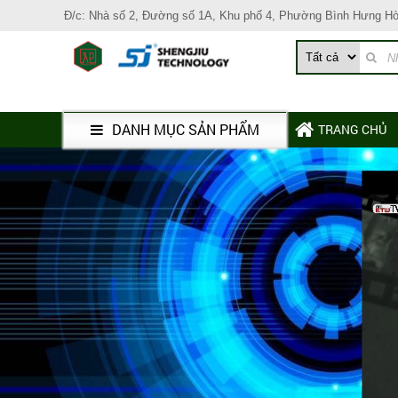
Đ/c: Nhà số 2, Đường số 1A, Khu phố 4, Phường Bình Hưng H
DANH MỤC SẢN PHẨM
TRANG CHỦ