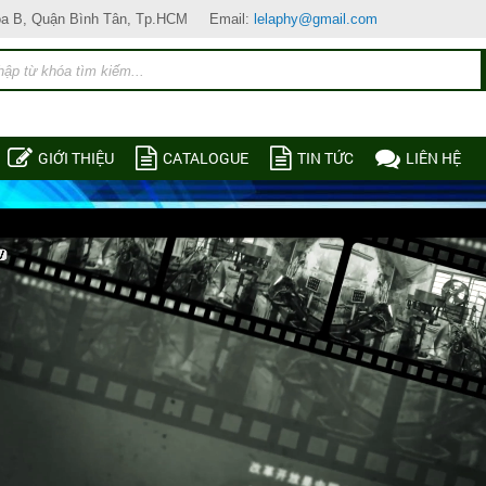
òa B, Quận Bình Tân, Tp.HCM
Email:
lelaphy@gmail.com
GIỚI THIỆU
CATALOGUE
TIN TỨC
LIÊN HỆ