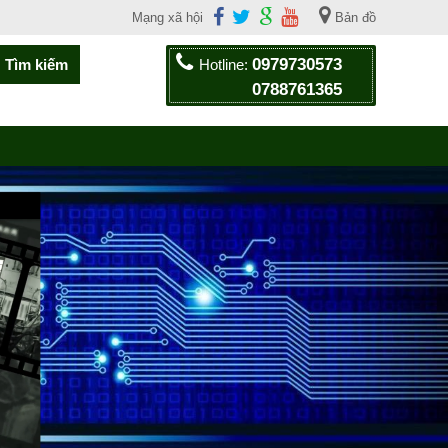
Mạng xã hội
Bản đồ
0979730573
Hotline:
0788761365