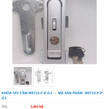
KHÓA TAY CẦM MS713-F-P-GJ - MÃ SẢN PHẨM: MS713-F-P-
GJ
Giá:
Liên hệ