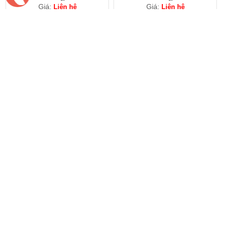
Giá:
Giá:
Liên hệ
Liên hệ
Khóa tay cầm MS843-3 -
Khóa tủ điện MS712-F-GJ -
Shengjiu
Shengjiu
Giá:
Giá:
Liên hệ
Liên hệ