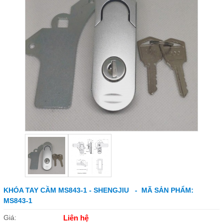
KHÓA TAY CẦM MS843-1 - SHENGJIU - MÃ SẢN PHẨM:
MS843-1
Giá:
Liên hệ