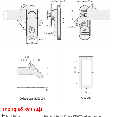
Thông số kỹ thuật
Chất liệu
Hợp kim kẽm (ZDC) phủ nano