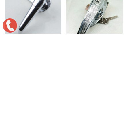
Khóa tay cầm MS317-1A -
Khóa tủ điện MS315-4 - Shengjiu
Shengjiu
Giá:
Liên hệ
Giá:
Liên hệ
Khóa tủ điện MS307 - Shengjiu
Khóa tay cầm MS306 - Shengjiu
Giá:
Giá:
Liên hệ
Liên hệ