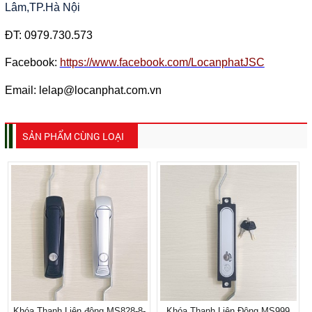
Lâm,TP.Hà Nội
ĐT:
0979.730.573
Facebook:
https://www.facebook.com/LocanphatJSC
Email: lelap@locanphat.com.vn
SẢN PHẨM CÙNG LOẠI
Khóa Thanh Liên động MS828-8-
Khóa Thanh Liên Động MS999