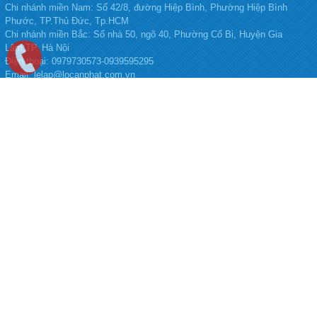
Chi nhánh miền Nam: Số 42/8, đường Hiệp Bình, Phường Hiệp Bình
Phước, TP.Thủ Đức, Tp.HCM
Chi nhánh miền Bắc:
Số nhà 50, ngõ 40, Phường Cổ Bi, Huyện Gia
Lâm,TP. Hà Nội
Điện thoại:
0979730573-0939595295
Email: lelap@locanphat.com.vn
Facebook: https://www.facebook.com/LocanphatJSC/?ref=embed_page
Website: www.locanphat.com.vn
LỘC AN PHÁT
Trang chủ
Giới thiệu
Tin tức
Liên hệ
ĐĂNG KÝ NHẬN MAIL
Hãy để địa chỉ email của bạn để nhận thông tin mới nhất từ chúng tôi.
LIÊN KẾT SOCIAL: