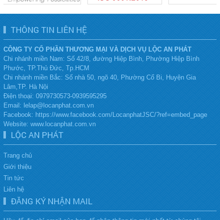
THÔNG TIN LIÊN HỆ
CÔNG TY CỔ PHẦN THƯƠNG MẠI VÀ DỊCH VỤ LỘC AN PHÁT
Chi nhánh miền Nam: Số 42/8, đường Hiệp Bình, Phường Hiệp Bình
Phước, TP.Thủ Đức, Tp.HCM
Chi nhánh miền Bắc:
Số nhà 50, ngõ 40, Phường Cổ Bi, Huyện Gia
Lâm,TP. Hà Nội
Điện thoại:
0979730573-0939595295
Email: lelap@locanphat.com.vn
Facebook: https://www.facebook.com/LocanphatJSC/?ref=embed_page
Website: www.locanphat.com.vn
LỘC AN PHÁT
Trang chủ
Giới thiệu
Tin tức
Liên hệ
ĐĂNG KÝ NHẬN MAIL