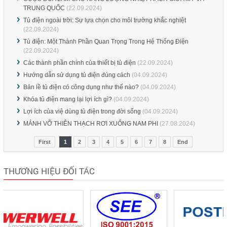
TRUNG QUỐC
(22.09.2024)
Tủ điện ngoài trời: Sự lựa chọn cho môi trường khắc nghiệt
(22.09.2024)
Tủ điện: Một Thành Phần Quan Trọng Trong Hệ Thống Điện
(22.09.2024)
Các thành phần chính của thiết bị tủ điện
(22.09.2024)
Hướng dẫn sử dụng tủ điện đúng cách
(04.09.2024)
Bản lề tủ điện có công dụng như thế nào?
(04.09.2024)
Khóa tủ điện mang lại lợi ích gì?
(04.09.2024)
Lợi ích của việ dùng tủ điện trong đời sống
(04.09.2024)
MẢNH VỠ THIÊN THẠCH RƠI XUỐNG NAM PHI
(27.08.2024)
First
1
2
3
4
5
6
7
8
End
THƯƠNG HIỆU ĐỐI TÁC