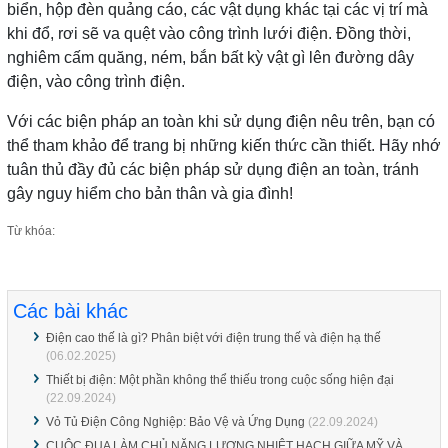
biển, hộp đèn quảng cáo, các vật dụng khác tại các vị trí mà
khi đổ, rơi sẽ va quệt vào công trình lưới điện. Đồng thời,
nghiêm cấm quăng, ném, bắn bất kỳ vật gì lên đường dây
điện, vào công trình điện.
Với các biện pháp an toàn khi sử dụng điện nêu trên, bạn có
thể tham khảo để trang bị những kiến thức cần thiết. Hãy nhớ
tuân thủ đầy đủ các biện pháp sử dụng điện an toàn, tránh
gây nguy hiểm cho bản thân và gia đình!
Từ khóa:
Các bài khác
Điện cao thế là gì? Phân biệt với điện trung thế và điện hạ thế
(06.02.2025)
Thiết bị điện: Một phần không thể thiếu trong cuộc sống hiện đại
(22.09.2024)
Vỏ Tủ Điện Công Nghiệp: Bảo Vệ và Ứng Dụng
(22.09.2024)
CUỘC ĐUA LÀM CHỦ NĂNG LƯỢNG NHIỆT HẠCH GIỮA MỸ VÀ