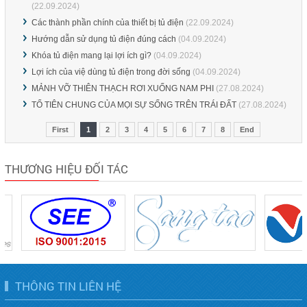
(22.09.2024)
Các thành phần chính của thiết bị tủ điện
(22.09.2024)
Hướng dẫn sử dụng tủ điện đúng cách
(04.09.2024)
Khóa tủ điện mang lại lợi ích gì?
(04.09.2024)
Lợi ích của việ dùng tủ điện trong đời sống
(04.09.2024)
MẢNH VỠ THIÊN THẠCH RƠI XUỐNG NAM PHI
(27.08.2024)
TỔ TIÊN CHUNG CỦA MỌI SỰ SỐNG TRÊN TRÁI ĐẤT
(27.08.2024)
First
1
2
3
4
5
6
7
8
End
THƯƠNG HIỆU ĐỐI TÁC
THÔNG TIN LIÊN HỆ