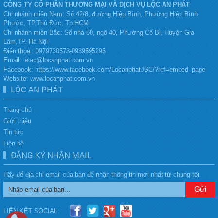
CÔNG TY CỔ PHẦN THƯƠNG MẠI VÀ DỊCH VỤ LỘC AN PHÁT
Chi nhánh miền Nam: Số 42/8, đường Hiệp Bình, Phường Hiệp Bình
Phước, TP.Thủ Đức, Tp.HCM
Chi nhánh miền Bắc:
Số nhà 50, ngõ 40, Phường Cổ Bi, Huyện Gia
Lâm,TP. Hà Nội
Điện thoại:
0979730573-0939595295
Email: lelap@locanphat.com.vn
Facebook: https://www.facebook.com/LocanphatJSC/?ref=embed_page
Website: www.locanphat.com.vn
LỘC AN PHÁT
Trang chủ
Giới thiệu
Tin tức
Liên hệ
ĐĂNG KÝ NHẬN MAIL
Hãy để địa chỉ email của bạn để nhận thông tin mới nhất từ chúng tôi.
LIÊN KẾT SOCIAL: