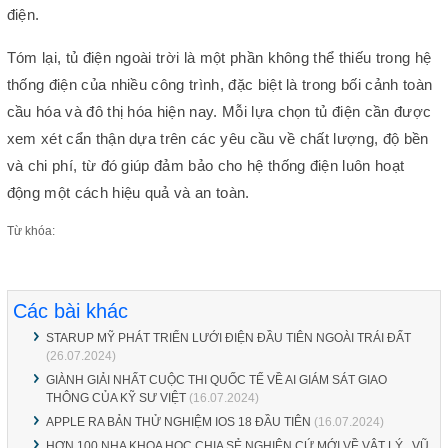
điện.
Tóm lại, tủ điện ngoài trời là một phần không thể thiếu trong hệ
thống điện của nhiều công trình, đặc biệt là trong bối cảnh toàn
cầu hóa và đô thị hóa hiện nay. Mỗi lựa chọn tủ điện cần được
xem xét cẩn thận dựa trên các yêu cầu về chất lượng, độ bền
và chi phí, từ đó giúp đảm bảo cho hệ thống điện luôn hoạt
động một cách hiệu quả và an toàn.
Từ khóa:
Các bài khác
STARUP MỸ PHÁT TRIỂN LƯỚI ĐIỆN ĐẦU TIÊN NGOÀI TRÁI ĐẤT
(26.07.2024)
GIÀNH GIẢI NHẤT CUỘC THI QUỐC TẾ VỀ AI GIÁM SÁT GIAO
THÔNG CỦA KỸ SƯ VIỆT
(16.07.2024)
APPLE RA BẢN THỬ NGHIỆM IOS 18 ĐẦU TIÊN
(16.07.2024)
HƠN 100 NHA KHOA HỌC CHIA SẺ NGHIÊN CỨ MỚI VỀ VẬT LÝ , VŨ