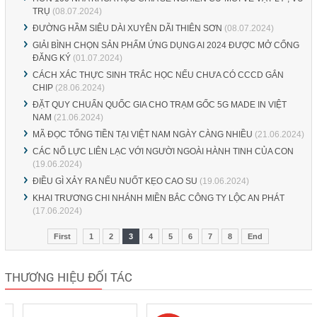
TRỤ
(08.07.2024)
ĐƯỜNG HẦM SIÊU DÀI XUYÊN DÃI THIÊN SƠN
(08.07.2024)
GIẢI BÌNH CHỌN SẢN PHẨM ỨNG DỤNG AI 2024 ĐƯỢC MỞ CỔNG
ĐĂNG KÝ
(01.07.2024)
CÁCH XÁC THỰC SINH TRẮC HỌC NẾU CHƯA CÓ CCCD GẮN
CHIP
(28.06.2024)
ĐẶT QUY CHUẨN QUỐC GIA CHO TRẠM GỐC 5G MADE IN VIỆT
NAM
(21.06.2024)
MÃ ĐỌC TỐNG TIỀN TẠI VIỆT NAM NGÀY CÀNG NHIỀU
(21.06.2024)
CÁC NỔ LỰC LIÊN LẠC VỚI NGƯỜI NGOÀI HÀNH TINH CỦA CON
(19.06.2024)
ĐIỀU GÌ XẢY RA NẾU NUỐT KẸO CAO SU
(19.06.2024)
KHAI TRƯƠNG CHI NHÁNH MIỀN BẮC CÔNG TY LỘC AN PHÁT
(17.06.2024)
First
1
2
3
4
5
6
7
8
End
THƯƠNG HIỆU ĐỐI TÁC