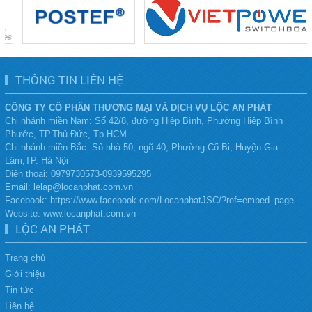
THÔNG TIN LIÊN HỆ
CÔNG TY CỔ PHẦN THƯƠNG MẠI VÀ DỊCH VỤ LỘC AN PHÁT
Chi nhánh miền Nam: Số 42/8, đường Hiệp Bình, Phường Hiệp Bình
Phước, TP.Thủ Đức, Tp.HCM
Chi nhánh miền Bắc:
Số nhà 50, ngõ 40, Phường Cổ Bi, Huyện Gia
Lâm,TP. Hà Nội
Điện thoại:
0979730573-0939595295
Email: lelap@locanphat.com.vn
Facebook: https://www.facebook.com/LocanphatJSC/?ref=embed_page
Website: www.locanphat.com.vn
LỘC AN PHÁT
Trang chủ
Giới thiệu
Tin tức
Liên hệ